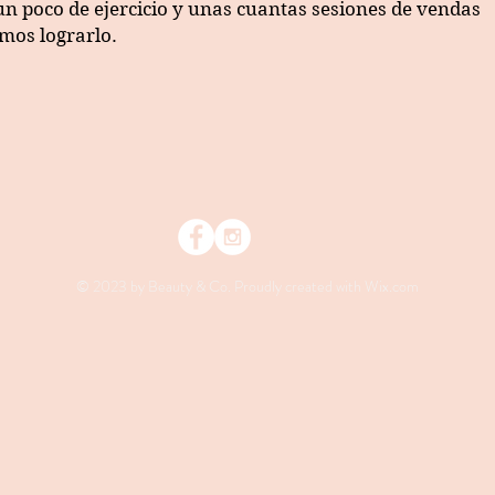
n poco de ejercicio y unas cuantas sesiones de vendas
emos lograrlo.
© 2023 by Beauty & Co. Proudly created with
Wix.com