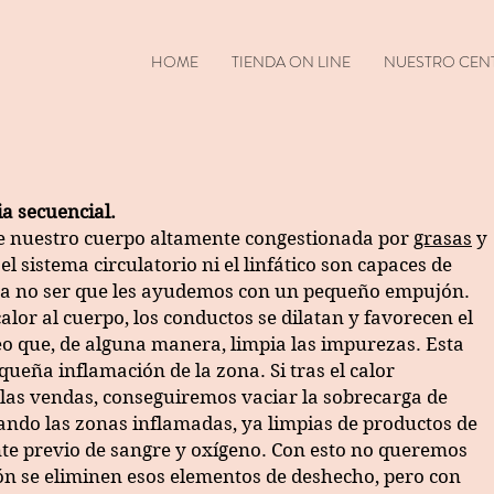
HOME
TIENDA ON LINE
NUESTRO CEN
a secuencial.
e nuestro cuerpo altamente congestionada por
grasas
y
l sistema circulatorio ni el linfático son capaces de
, a no ser que les ayudemos con un pequeño empujón.
or al cuerpo, los conductos se dilatan y favorecen el
eo que, de alguna manera, limpia las impurezas. Esta
ueña inflamación de la zona. Si tras el calor
e las vendas, conseguiremos vaciar la sobrecarga de
ando las zonas inflamadas, ya limpias de productos de
nte previo de sangre y oxígeno. Con esto no queremos
ión se eliminen esos elementos de deshecho, pero con