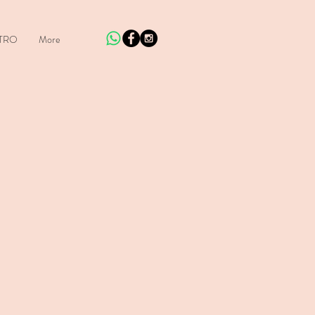
TRO
More